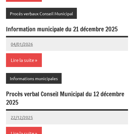
Procés verbaux Conseil Municipal
Information municipale du 21 décembre 2025
04/01/2026
Joel
Aucun
Cazedebat
commentaire
Lire la suite
Informations municipales
Procès verbal Conseil Municipal du 12 décembre
2025
22/12/2025
Joel
Aucun
Cazedebat
commentaire
Lire la suite