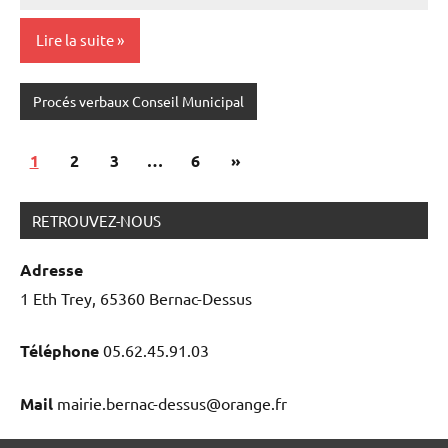
Cazedebat
commentaire
Lire la suite
Procés verbaux Conseil Municipal
Navigation
Articles
1
2
3
…
6
»
des
suivants
articles
RETROUVEZ-NOUS
Adresse
1 Eth Trey, 65360 Bernac-Dessus
Téléphone
05.62.45.91.03
Mail
mairie.bernac-dessus@orange.fr