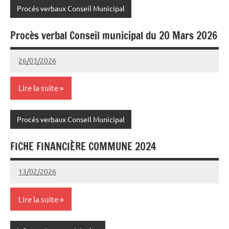
Procés verbaux Conseil Municipal
Procès verbal Conseil municipal du 20 Mars 2026
26/03/2026
Joel
Aucun
Cazedebat
commentaire
Lire la suite
Procés verbaux Conseil Municipal
FICHE FINANCIÈRE COMMUNE 2024
13/02/2026
Joel
Aucun
Cazedebat
commentaire
Lire la suite