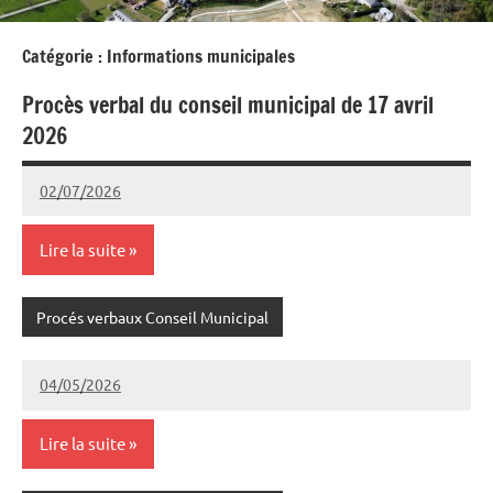
Catégorie :
Informations municipales
Procès verbal du conseil municipal de 17 avril
2026
02/07/2026
Joel
Aucun
Cazedebat
commentaire
Lire la suite
Procés verbaux Conseil Municipal
04/05/2026
Joel
Aucun
Cazedebat
commentaire
Lire la suite