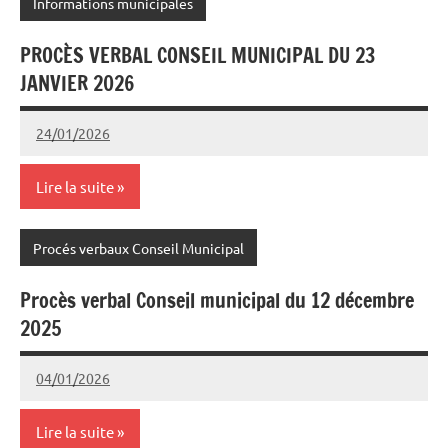
Informations municipales
PROCÈS VERBAL CONSEIL MUNICIPAL DU 23
JANVIER 2026
24/01/2026
Joel
Aucun
Cazedebat
commentaire
Lire la suite
Procés verbaux Conseil Municipal
Procès verbal Conseil municipal du 12 décembre
2025
04/01/2026
Joel
Aucun
Cazedebat
commentaire
Lire la suite